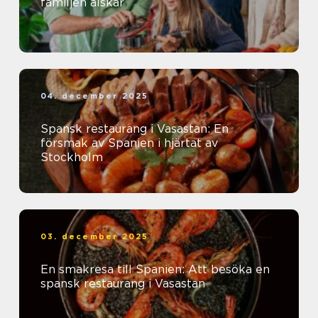
familjen älskar
04. december 2025
Spansk restaurang i Vasastan: En
försmak av Spanien i hjärtat av
Stockholm
03. december 2025
En smakresa till Spanien: Att besöka en
spansk restaurang i Vasastan