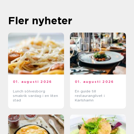
Fler nyheter
01. augusti 2026
01. augusti 2026
Lunch sölvesborg
En guide till
smakrik vardag i en liten
restauranglivet i
stad
Karlshamn