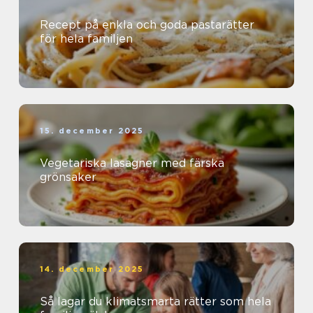
Recept på enkla och goda pastarätter
för hela familjen
15. december 2025
Vegetariska lasagner med färska
grönsaker
14. december 2025
Så lagar du klimatsmarta rätter som hela