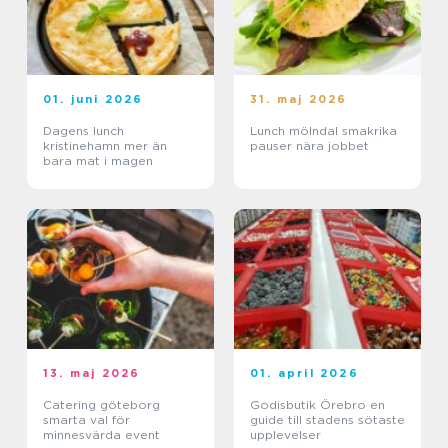
01. juni 2026
31. maj 2026
Dagens lunch
Lunch mölndal smakrika
kristinehamn mer än
pauser nära jobbet
bara mat i magen
13. maj 2026
01. april 2026
Catering göteborg
Godisbutik Örebro en
smarta val för
guide till stadens sötaste
minnesvärda event
upplevelser