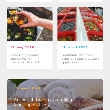
13. maj 2026
01. april 2026
Catering göteborg
Godisbutik Örebro en
smarta val för
guide till stadens sötaste
minnesvärda event
upplevelser
22. mars 2026
Spahotell dalarna avkoppling i
landskapets hjärta