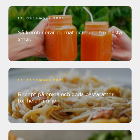
17. december 2025
Så kombinerar du mat och juice för bästa
smak
17. december 2025
Recept på enkla och goda pastarätter
för hela familjen