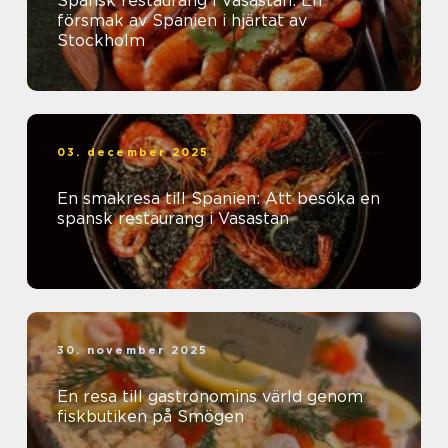
Spansk restaurang i Vasastan: En
försmak av Spanien i hjärtat av
Stockholm
03. december 2025
En smakresa till Spanien: Att besöka en
spansk restaurang i Vasastan
30. november 2025
En resa till gastronomins värld genom
fiskbutiken på Smögen