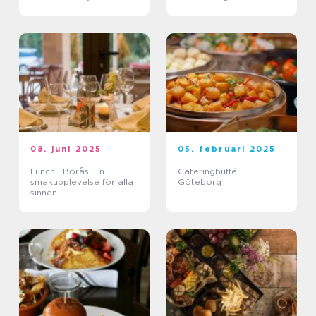
08. juni 2025
05. februari 2025
Lunch i Borås: En
Cateringbuffé i
smakupplevelse för alla
Göteborg
sinnen