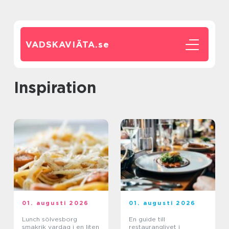
VADSKAVIÄTA.
se
inspiration
01. augusti 2026
01. augusti 2026
Lunch sölvesborg
En guide till
smakrik vardag i en liten
restauranglivet i