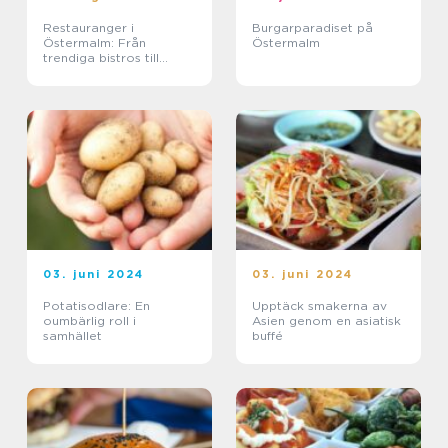
Restauranger i
Burgarparadiset på
Östermalm: Från
Östermalm
trendiga bistros till
klassisk finskogslyx
03. juni 2024
03. juni 2024
Potatisodlare: En
Upptäck smakerna av
oumbärlig roll i
Asien genom en asiatisk
samhället
buffé