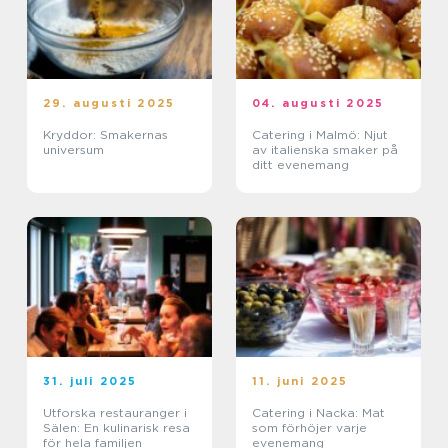
29. augusti 2025
04. augusti 2025
Kryddor: Smakernas
Catering i Malmö: Njut
universum
av italienska smaker på
ditt evenemang
31. juli 2025
11. juni 2025
Utforska restauranger i
Catering i Nacka: Mat
Sälen: En kulinarisk resa
som förhöjer varje
för hela familjen
evenemang