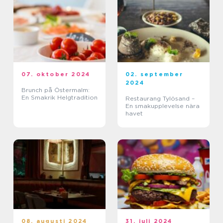
07. oktober 2024
02. september
2024
Brunch på Östermalm:
En Smakrik Helgtradition
Restaurang Tylösand –
En smakupplevelse nära
havet
08. augusti 2024
31. juli 2024