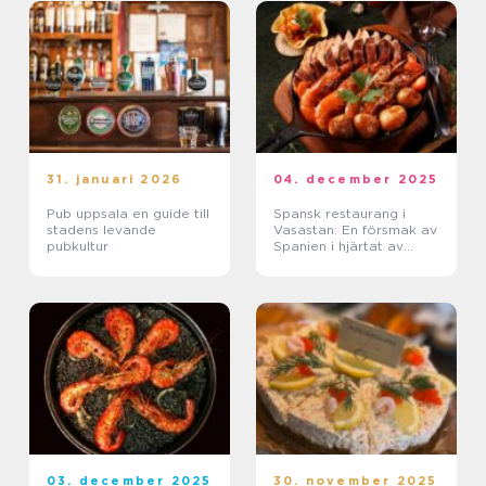
31. januari 2026
04. december 2025
Pub uppsala en guide till
Spansk restaurang i
stadens levande
Vasastan: En försmak av
pubkultur
Spanien i hjärtat av
Stockholm
03. december 2025
30. november 2025