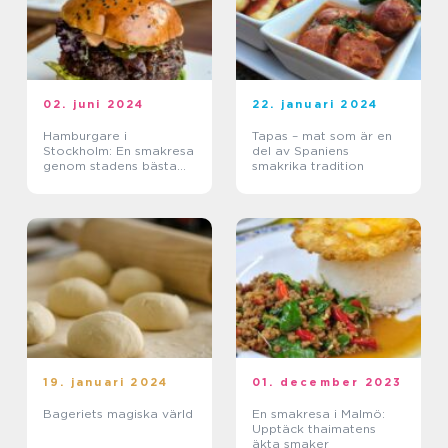
02. juni 2024
22. januari 2024
Hamburgare i
Tapas – mat som är en
Stockholm: En smakresa
del av Spaniens
genom stadens bästa
smakrika tradition
grillar
19. januari 2024
01. december 2023
Bageriets magiska värld
En smakresa i Malmö:
Upptäck thaimatens
äkta smaker