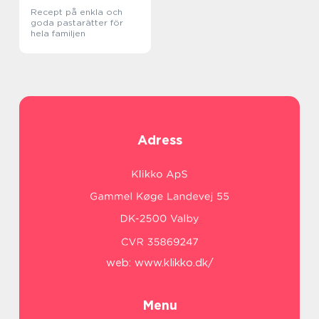
Recept på enkla och
goda pastarätter för
hela familjen
Adress
web:
www.klikko.dk/
Menu