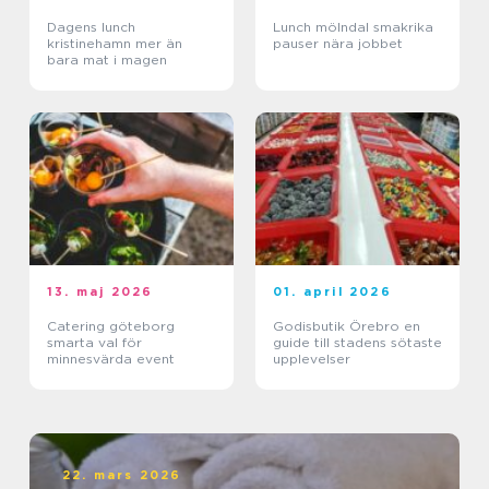
Dagens lunch
Lunch mölndal smakrika
kristinehamn mer än
pauser nära jobbet
bara mat i magen
13. maj 2026
01. april 2026
Catering göteborg
Godisbutik Örebro en
smarta val för
guide till stadens sötaste
minnesvärda event
upplevelser
22. mars 2026