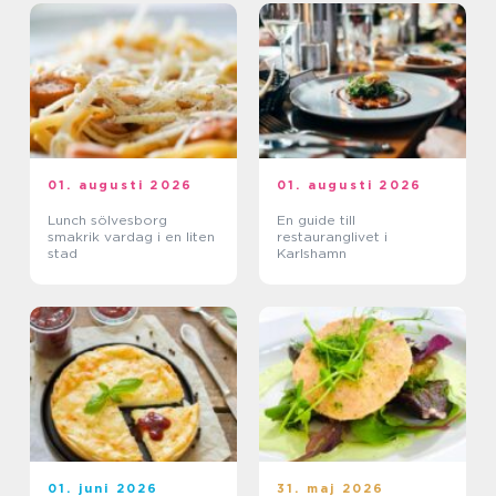
01. augusti 2026
01. augusti 2026
Lunch sölvesborg
En guide till
smakrik vardag i en liten
restauranglivet i
stad
Karlshamn
01. juni 2026
31. maj 2026