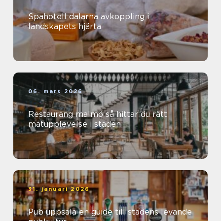
Spahotell dalarna avkoppling i
landskapets hjärta
06. mars 2026
Restaurang malmö så hittar du rätt
matupplevelse i staden
31. januari 2026
Pub uppsala en guide till stadens levande