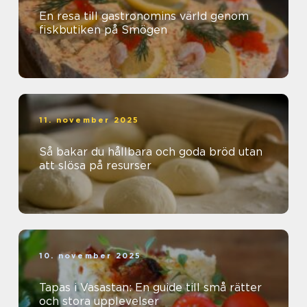
En resa till gastronomins värld genom
fiskbutiken på Smögen
11. november 2025
Så bakar du hållbara och goda bröd utan
att slösa på resurser
10. november 2025
Tapas i Vasastan: En guide till små rätter
och stora upplevelser