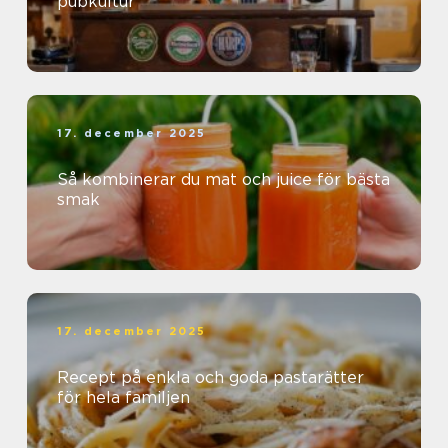
pubkultur
17. december 2025
Så kombinerar du mat och juice för bästa
smak
17. december 2025
Recept på enkla och goda pastarätter
för hela familjen