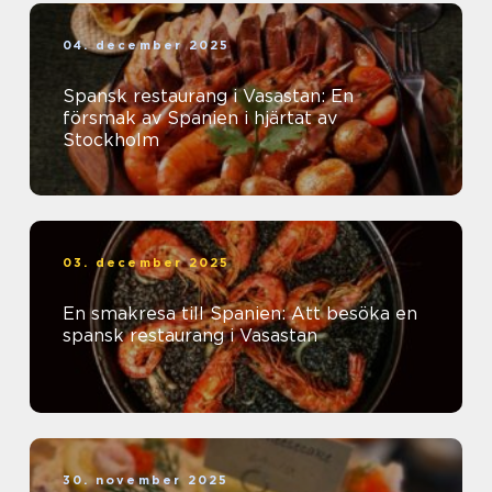
04. december 2025
Spansk restaurang i Vasastan: En
försmak av Spanien i hjärtat av
Stockholm
03. december 2025
En smakresa till Spanien: Att besöka en
spansk restaurang i Vasastan
30. november 2025