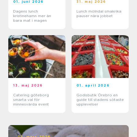
01. juni 2026
31. maj 2026
Dagens lunch
Lunch mölndal smakrika
kristinehamn mer än
pauser nära jobbet
bara mat i magen
13. maj 2026
01. april 2026
Catering göteborg
Godisbutik Örebro en
smarta val för
guide till stadens sötaste
minnesvärda event
upplevelser
22. mars 2026