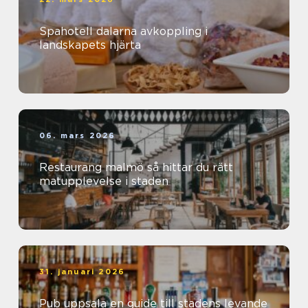
Spahotell dalarna avkoppling i
landskapets hjärta
06. mars 2026
Restaurang malmö så hittar du rätt
matupplevelse i staden
31. januari 2026
Pub uppsala en guide till stadens levande