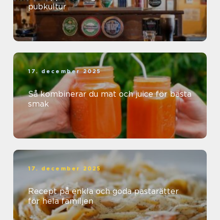
pubkultur
17. december 2025
Så kombinerar du mat och juice för bästa
smak
17. december 2025
Recept på enkla och goda pastarätter
för hela familjen