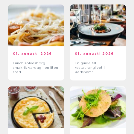
01. augusti 2026
01. augusti 2026
Lunch sölvesborg
En guide till
smakrik vardag i en liten
restauranglivet i
stad
Karlshamn