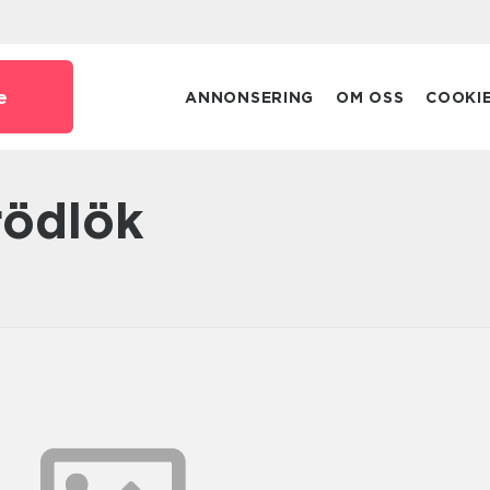
e
ANNONSERING
OM OSS
COOKI
rödlök