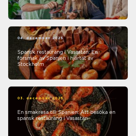
04. december 2025
Spansk restaurang i Vasastan: En
försmak av Spanien i hjärtat av
Stockholm
03. december 2025
En smakresa till Spanien: Att besöka en
spansk restaurang i Vasastan