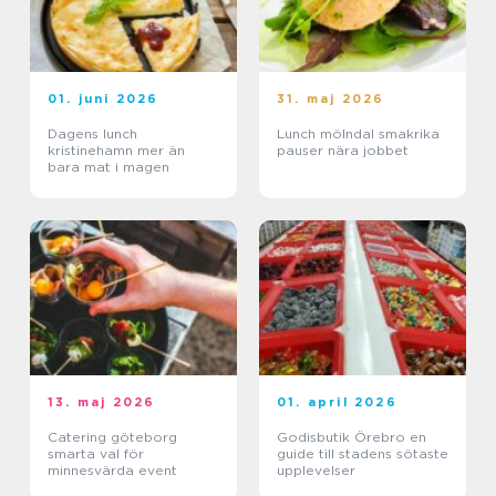
01. juni 2026
31. maj 2026
Dagens lunch
Lunch mölndal smakrika
kristinehamn mer än
pauser nära jobbet
bara mat i magen
13. maj 2026
01. april 2026
Catering göteborg
Godisbutik Örebro en
smarta val för
guide till stadens sötaste
minnesvärda event
upplevelser