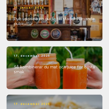
31. januari 2026
Pub uppsala en guide till stadens levande
pubkultur
17. december 2025
Så kombinerar du mat och juice för bästa
smak
17. december 2025