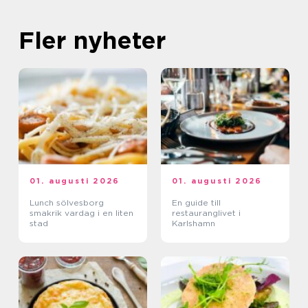
Fler nyheter
01. augusti 2026
01. augusti 2026
Lunch sölvesborg
En guide till
smakrik vardag i en liten
restauranglivet i
stad
Karlshamn