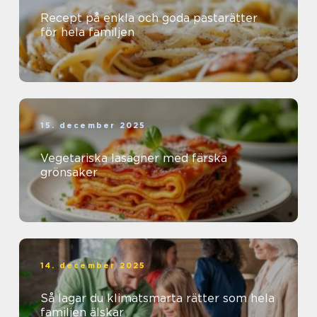
Recept på enkla och goda pastarätter
för hela familjen
15. december 2025
Vegetariska lasagner med färska
grönsaker
14. december 2025
Så lagar du klimatsmarta rätter som hela
familjen älskar