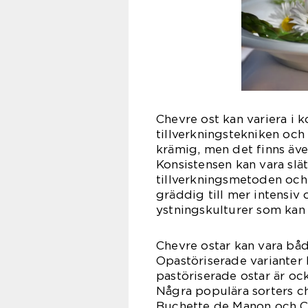
Chevre ost kan variera i
tillverkningstekniken oc
krämig, men det finns äve
Konsistensen kan vara slät
tillverkningsmetoden och
gräddig till mer intensiv 
ystningskulturer som kan
Chevre ostar kan vara bå
Opastöriserade varianter
pastöriserade ostar är oc
Några populära sorters ch
Buchette de Manon och Cr