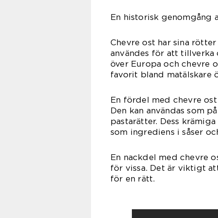
En historisk genomgång a
Chevre ost har sina rötte
användes för att tillverk
över Europa och chevre os
favorit bland matälskare ö
En fördel med chevre ost ä
Den kan användas som pål
pastarätter. Dess krämiga
som ingrediens i såser oc
En nackdel med chevre ost
för vissa. Det är viktigt a
för en rätt.