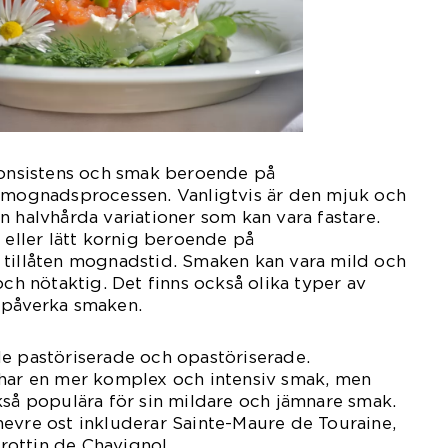
 konsistens och smak beroende på
h mognadsprocessen. Vanligtvis är den mjuk och
n halvhårda variationer som kan vara fastare.
 eller lätt kornig beroende på
 tillåten mognadstid. Smaken kan vara mild och
och nötaktig. Det finns också olika typer av
 påverka smaken.
de pastöriserade och opastöriserade.
 har en mer komplex och intensiv smak, men
kså populära för sin mildare och jämnare smak.
evre ost inkluderar Sainte-Maure de Touraine,
ottin de Chavignol.