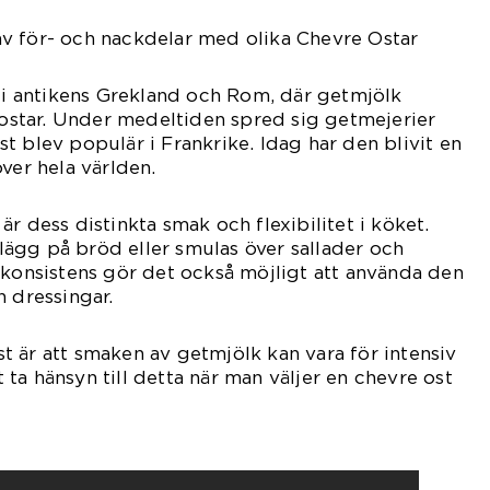
v för- och nackdelar med olika Chevre Ostar
r i antikens Grekland och Rom, där getmjölk
a ostar. Under medeltiden spred sig getmejerier
t blev populär i Frankrike. Idag har den blivit en
ver hela världen.
r dess distinkta smak och flexibilitet i köket.
ägg på bröd eller smulas över sallader och
 konsistens gör det också möjligt att använda den
h dressingar.
 är att smaken av getmjölk kan vara för intensiv
tt ta hänsyn till detta när man väljer en chevre ost