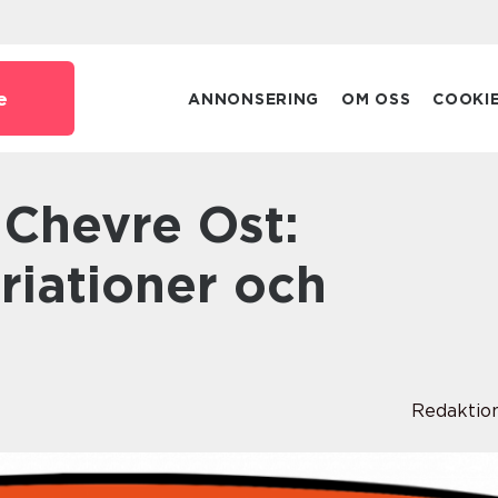
e
ANNONSERING
OM OSS
COOKI
ariationer och
Redaktio