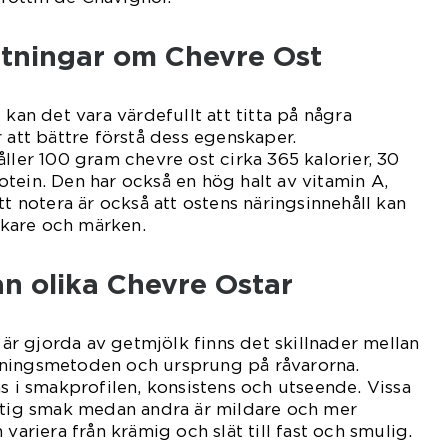
ätningar om Chevre Ost
 kan det vara värdefullt att titta på några
 att bättre förstå dess egenskaper.
åller 100 gram chevre ost cirka 365 kalorier, 30
tein. Den har också en hög halt av vitamin A,
tt notera är också att ostens näringsinnehåll kan
erkare och märken.
an olika Chevre Ostar
r är gjorda av getmjölk finns det skillnader mellan
kningsmetoden och ursprung på råvarorna.
as i smakprofilen, konsistens och utseende. Vissa
getig smak medan andra är mildare och mer
 variera från krämig och slät till fast och smulig.