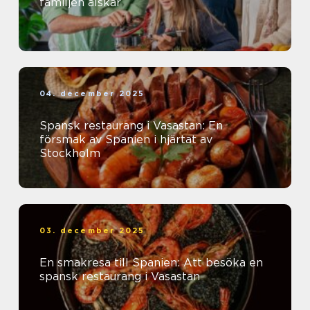
familjen älskar
04. december 2025
Spansk restaurang i Vasastan: En
försmak av Spanien i hjärtat av
Stockholm
03. december 2025
En smakresa till Spanien: Att besöka en
spansk restaurang i Vasastan