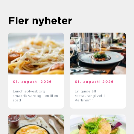
Fler nyheter
01. augusti 2026
01. augusti 2026
Lunch sölvesborg
En guide till
smakrik vardag i en liten
restauranglivet i
stad
Karlshamn