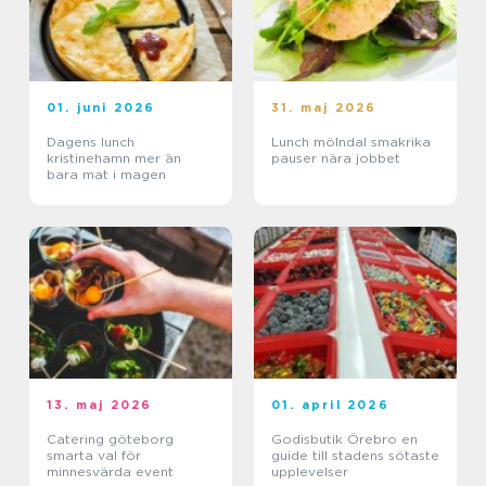
01. juni 2026
31. maj 2026
Dagens lunch
Lunch mölndal smakrika
kristinehamn mer än
pauser nära jobbet
bara mat i magen
13. maj 2026
01. april 2026
Catering göteborg
Godisbutik Örebro en
smarta val för
guide till stadens sötaste
minnesvärda event
upplevelser