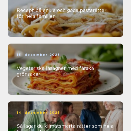
Recept på enkla och goda pastarätter
för hela familjen
15. december 2025
Vegetariska lasagner med färska
grönsaker
14. december 2025
Så lagar du klimatsmarta rätter som hela