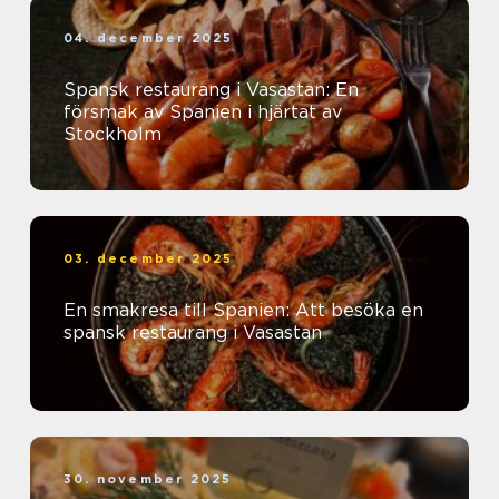
04. december 2025
Spansk restaurang i Vasastan: En
försmak av Spanien i hjärtat av
Stockholm
03. december 2025
En smakresa till Spanien: Att besöka en
spansk restaurang i Vasastan
30. november 2025