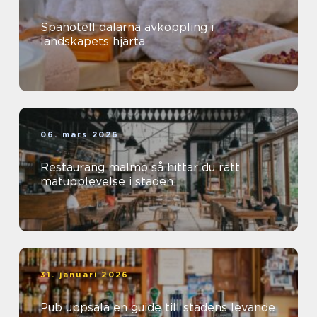
Spahotell dalarna avkoppling i
landskapets hjärta
06. mars 2026
Restaurang malmö så hittar du rätt
matupplevelse i staden
31. januari 2026
Pub uppsala en guide till stadens levande