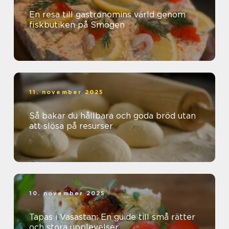
En resa till gastronomins värld genom
fiskbutiken på Smögen
11. november 2025
Så bakar du hållbara och goda bröd utan
att slösa på resurser
10. november 2025
Tapas i Vasastan: En guide till små rätter
och stora upplevelser