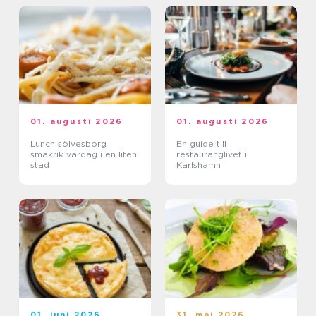
01. augusti 2026
01. augusti 2026
Lunch sölvesborg
En guide till
smakrik vardag i en liten
restauranglivet i
stad
Karlshamn
01. juni 2026
31. maj 2026