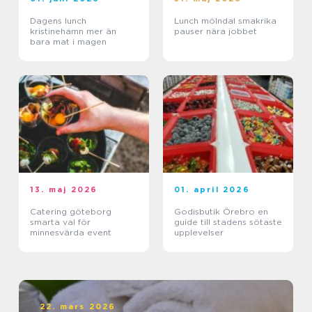
Dagens lunch
Lunch mölndal smakrika
kristinehamn mer än
pauser nära jobbet
bara mat i magen
13. maj 2026
01. april 2026
Catering göteborg
Godisbutik Örebro en
smarta val för
guide till stadens sötaste
minnesvärda event
upplevelser
22. mars 2026