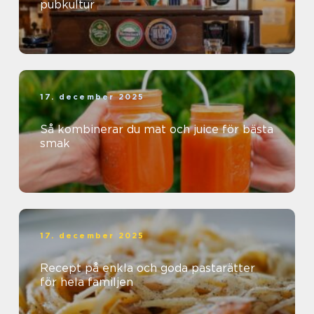
pubkultur
17. december 2025
Så kombinerar du mat och juice för bästa
smak
17. december 2025
Recept på enkla och goda pastarätter
för hela familjen