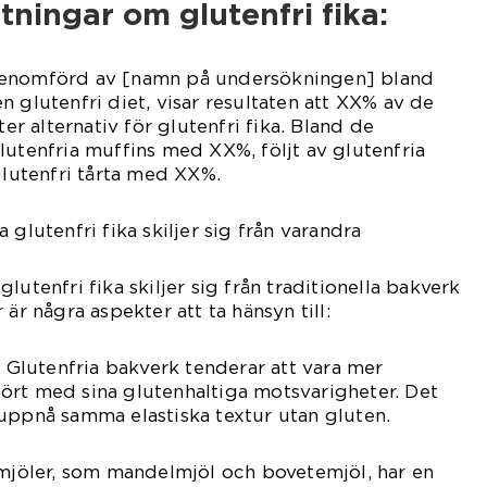
tningar om glutenfri fika:
genomförd av [namn på undersökningen] bland
n glutenfri diet, visar resultaten att XX% av de
ter alternativ för glutenfri fika. Bland de
lutenfria muffins med XX%, följt av glutenfria
utenfri tårta med XX%.
 glutenfri fika skiljer sig från varandra
lutenfri fika skiljer sig från traditionella bakverk
 är några aspekter att ta hänsyn till:
: Glutenfria bakverk tenderar att vara mer
ört med sina glutenhaltiga motsvarigheter. Det
uppnå samma elastiska textur utan gluten.
 mjöler, som mandelmjöl och bovetemjöl, har en