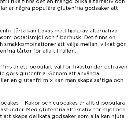
fri fika finns det en mängd olika alternativ och
 Här är några populära glutenfria godsaker att
tenfri tårta kan bakas med hjälp av alternativa
som potatismjöl och fiberhusk. Det finns en
h smakkombinationer att välja mellan, vilket gör
fria tårtor för alla tillfällen.
ffins är ett populärt val för fikastunder och även
r de görs glutenfria. Genom att använda
ler en glutenfri mix kan man skapa saftiga och
upcakes – Kakor och cupcakes är alltid populära
kastunder. Med glutenfria alternativ för mjöl och
 att skapa delikata godsaker som alla kan njuta