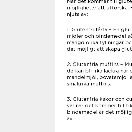
När det kommer till gluten
möjligheter att utforska.
njuta av:
1. Glutenfri tårta – En glu
mjöler och bindemedel så
mängd olika fyllningar oc
det möjligt att skapa gluten
2. Glutenfria muffins – Mu
de kan bli lika läckra nä
mandelmjöl, bovetemjöl el
smakrika muffins.
3. Glutenfria kakor och c
val när det kommer till fi
bindemedel är det möjligt
av.