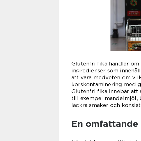
Glutenfri fika handlar om
ingredienser som innehåll
att vara medveten om vilk
korskontaminering med gl
Glutenfri fika innebär at
till exempel mandelmjöl,
läckra smaker och konsist
En omfattande p