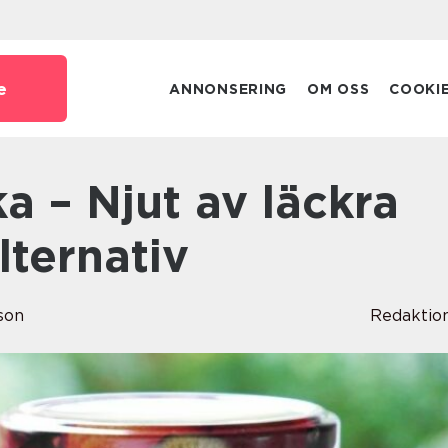
e
ANNONSERING
OM OSS
COOKI
lternativ
son
Redaktio