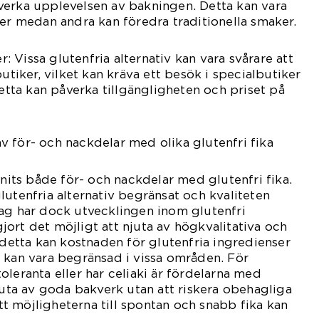
verka upplevelsen av bakningen. Detta kan vara
ner medan andra kan föredra traditionella smaker.
er: Vissa glutenfria alternativ kan vara svårare att
butiker, vilket kan kräva ett besök i specialbutiker
Detta kan påverka tillgängligheten och priset på
 för- och nackdelar med olika glutenfri fika
nnits både för- och nackdelar med glutenfri fika.
lutenfria alternativ begränsat och kvaliteten
dag har dock utvecklingen inom glutenfri
ort det möjligt att njuta av högkvalitativa och
 detta kan kostnaden för glutenfria ingredienser
 kan vara begränsad i vissa områden. För
oleranta eller har celiaki är fördelarna med
njuta av goda bakverk utan att riskera obehagliga
 möjligheterna till spontan och snabb fika kan