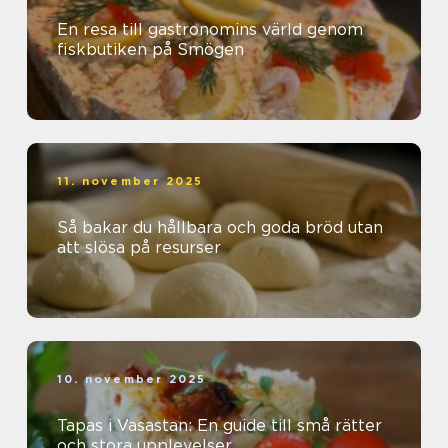
En resa till gastronomins värld genom
fiskbutiken på Smögen
11. november 2025
Så bakar du hållbara och goda bröd utan
att slösa på resurser
10. november 2025
Tapas i Vasastan: En guide till små rätter
och stora upplevelser