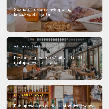
Spahotell dalarna avkoppling i
landskapets hjärta
06. mars 2026
Restaurang malmö så hittar du rätt
matupplevelse i staden
31. januari 2026
Pub uppsala en guide till stadens levande