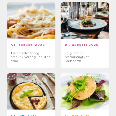
01. augusti 2026
01. augusti 2026
Lunch sölvesborg
En guide till
smakrik vardag i en liten
restauranglivet i
stad
Karlshamn
01. juni 2026
31. maj 2026