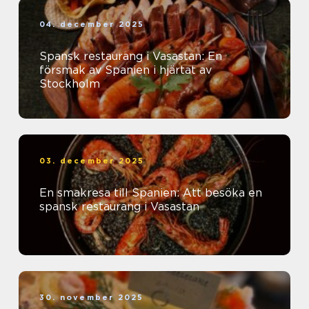
04. december 2025
Spansk restaurang i Vasastan: En
försmak av Spanien i hjärtat av
Stockholm
03. december 2025
En smakresa till Spanien: Att besöka en
spansk restaurang i Vasastan
30. november 2025