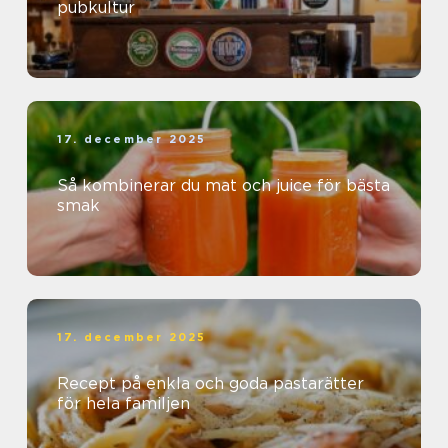
pubkultur
17. december 2025
Så kombinerar du mat och juice för bästa
smak
17. december 2025
Recept på enkla och goda pastarätter
för hela familjen