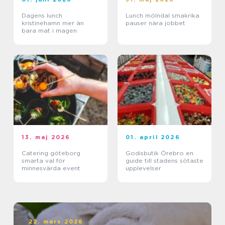
Dagens lunch
Lunch mölndal smakrika
kristinehamn mer än
pauser nära jobbet
bara mat i magen
13. maj 2026
01. april 2026
Catering göteborg
Godisbutik Örebro en
smarta val för
guide till stadens sötaste
minnesvärda event
upplevelser
22. mars 2026