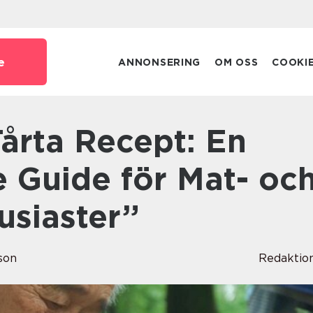
e
ANNONSERING
OM OSS
COOKI
 Guide för Mat- oc
usiaster”
son
Redaktio