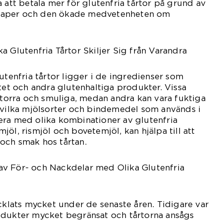
 att betala mer för glutenfria tårtor på grund av
kaper och den ökade medvetenheten om
a Glutenfria Tårtor Skiljer Sig från Varandra
utenfria tårtor ligger i de ingredienser som
etet och andra glutenhaltiga produkter. Vissa
a torra och smuliga, medan andra kan vara fuktiga
 vilka mjölsorter och bindemedel som används i
era med olika kombinationer av glutenfria
öl, rismjöl och bovetemjöl, kan hjälpa till att
och smak hos tårtan.
v För- och Nackdelar med Olika Glutenfria
ecklats mycket under de senaste åren. Tidigare var
odukter mycket begränsat och tårtorna ansågs