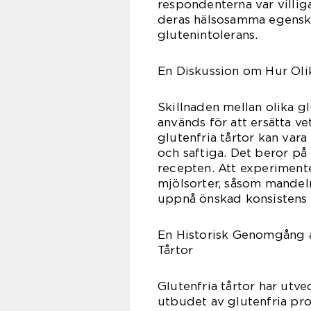
respondenterna var villiga
deras hälsosamma egens
glutenintolerans.
En Diskussion om Hur Olik
Skillnaden mellan olika gl
används för att ersätta v
glutenfria tårtor kan var
och saftiga. Det beror på
recepten. Att experiment
mjölsorter, såsom mandelmj
uppnå önskad konsistens 
En Historisk Genomgång a
Tårtor
Glutenfria tårtor har utv
utbudet av glutenfria pr