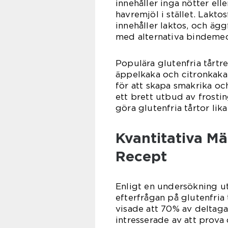
innehåller inga nötter el
havremjöl i stället. Lakto
innehåller laktos, och ägg
med alternativa bindemed
Populära glutenfria tårtr
äppelkaka och citronkaka.
för att skapa smakrika oc
ett brett utbud av frosti
göra glutenfria tårtor lika
Kvantitativa Mä
Recept
Enligt en undersökning ut
efterfrågan på glutenfria
visade att 70% av deltaga
intresserade av att prova