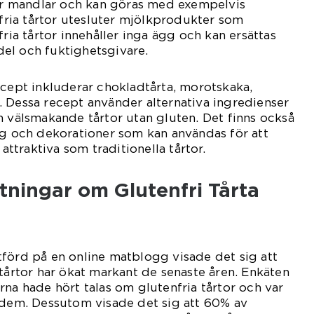
ler mandlar och kan göras med exempelvis
sfria tårtor utesluter mjölkprodukter som
fria tårtor innehåller inga ägg och kan ersättas
el och fuktighetsgivare.
ecept inkluderar chokladtårta, morotskaka,
 Dessa recept använder alternativa ingredienser
h välsmakande tårtor utan gluten. Det finns också
ng och dekorationer som kan användas för att
 attraktiva som traditionella tårtor.
tningar om Glutenfri Tårta
förd på en online matblogg visade det sig att
 tårtor har ökat markant de senaste åren. Enkäten
rna hade hört talas om glutenfria tårtor och var
 dem. Dessutom visade det sig att 60% av