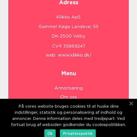
Adress
web:
www.klikko.dk/
Menu
Annonsering
Om oss
Cookies
På vores website bruges cookies til at huske dine
indstillinger, statistik og personalisering af indhold og
Kontakta oss
annoncer. Denne information deles med tredjepart. Ved
Sitemap
fortsat brug af websiden godkender du cookiepolitikken.
Ok
Privatlivspolitik