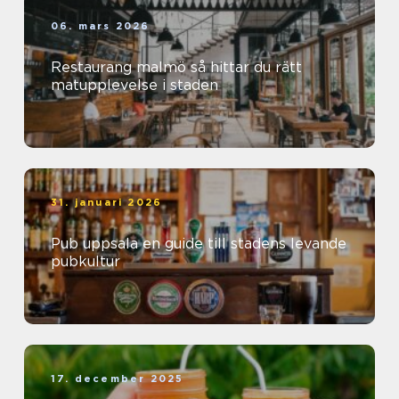
06. mars 2026
Restaurang malmö så hittar du rätt
matupplevelse i staden
31. januari 2026
Pub uppsala en guide till stadens levande
pubkultur
17. december 2025