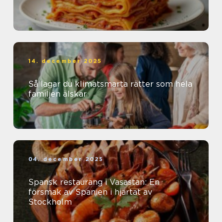
14. december 2025
Så lagar du klimatsmarta rätter som hela
familjen älskar
04. december 2025
Spansk restaurang i Vasastan: En
försmak av Spanien i hjärtat av
Stockholm