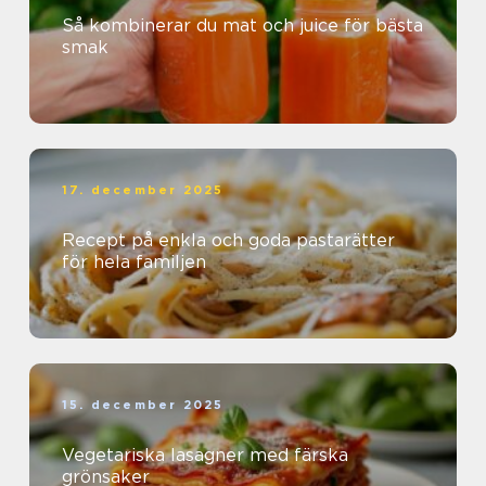
Så kombinerar du mat och juice för bästa
smak
17. december 2025
Recept på enkla och goda pastarätter
för hela familjen
15. december 2025
Vegetariska lasagner med färska
grönsaker