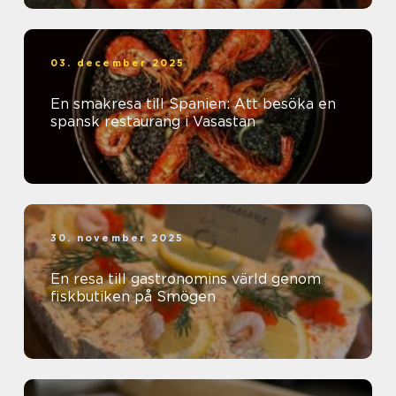
03. december 2025
En smakresa till Spanien: Att besöka en
spansk restaurang i Vasastan
30. november 2025
En resa till gastronomins värld genom
fiskbutiken på Smögen