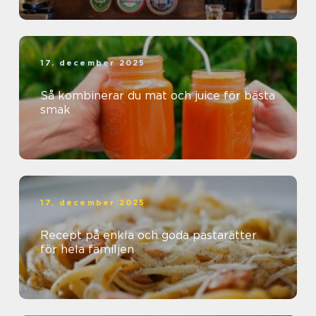
17. december 2025
Så kombinerar du mat och juice för bästa
smak
17. december 2025
Recept på enkla och goda pastarätter
för hela familjen