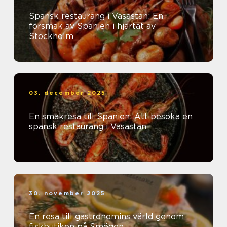
Spansk restaurang i Vasastan: En
försmak av Spanien i hjärtat av
Stockholm
03. december 2025
En smakresa till Spanien: Att besöka en
spansk restaurang i Vasastan
30. november 2025
En resa till gastronomins värld genom
fiskbutiken på Smögen