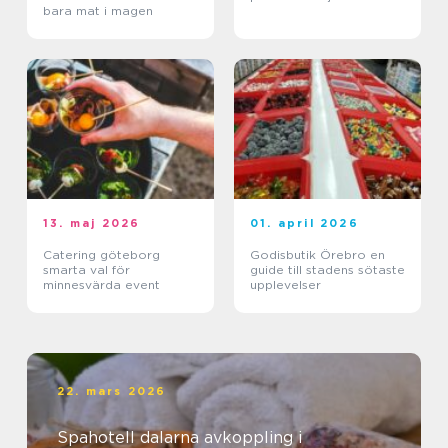
bara mat i magen
13. maj 2026
01. april 2026
Catering göteborg
Godisbutik Örebro en
smarta val för
guide till stadens sötaste
minnesvärda event
upplevelser
22. mars 2026
Spahotell dalarna avkoppling i