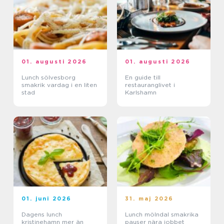
01. augusti 2026
01. augusti 2026
Lunch sölvesborg
En guide till
smakrik vardag i en liten
restauranglivet i
stad
Karlshamn
01. juni 2026
31. maj 2026
Dagens lunch
Lunch mölndal smakrika
kristinehamn mer än
pauser nära jobbet