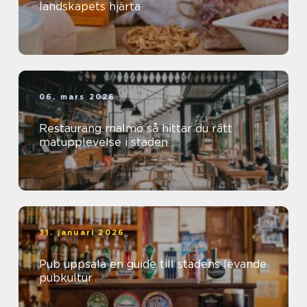
landskapets hjärta
06. mars 2026
Restaurang malmö så hittar du rätt
matupplevelse i staden
31. januari 2026
Pub uppsala en guide till stadens levande
pubkultur