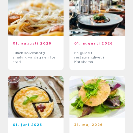
01. augusti 2026
01. augusti 2026
Lunch sölvesborg
En guide till
smakrik vardag i en liten
restauranglivet i
stad
Karlshamn
01. juni 2026
31. maj 2026