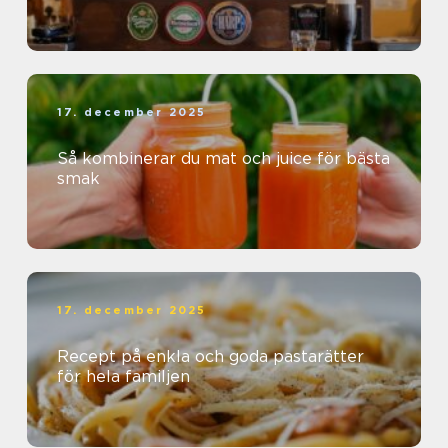
17. december 2025
Så kombinerar du mat och juice för bästa
smak
17. december 2025
Recept på enkla och goda pastarätter
för hela familjen