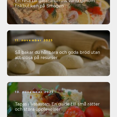
En resa till gastronomins värld genom
fiskbutiken på Smögen
11. november 2025
Så bakar du hållbara och goda bröd utan
att slösa på resurser
10. november 2025
Tapas i Vasastan: En guide till små rätter
och stora upplevelser