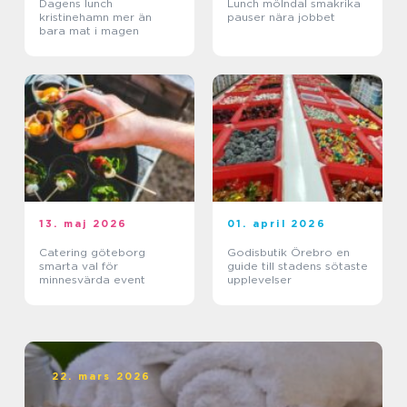
Dagens lunch
Lunch mölndal smakrika
kristinehamn mer än
pauser nära jobbet
bara mat i magen
13. maj 2026
01. april 2026
Catering göteborg
Godisbutik Örebro en
smarta val för
guide till stadens sötaste
minnesvärda event
upplevelser
22. mars 2026