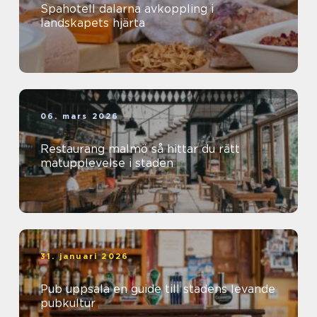
Spahotell dalarna avkoppling i
landskapets hjärta
06. mars 2026
Restaurang malmö så hittar du rätt
matupplevelse i staden
31. januari 2026
Pub uppsala en guide till stadens levande
pubkultur