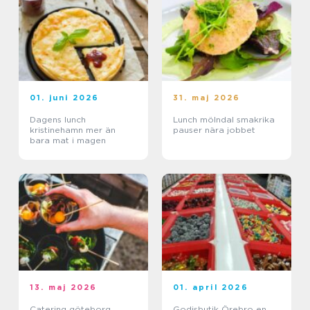
01. juni 2026
31. maj 2026
Dagens lunch
Lunch mölndal smakrika
kristinehamn mer än
pauser nära jobbet
bara mat i magen
13. maj 2026
01. april 2026
Catering göteborg
Godisbutik Örebro en