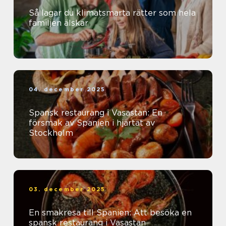
Så lagar du klimatsmarta rätter som hela
familjen älskar
04. december 2025
Spansk restaurang i Vasastan: En
försmak av Spanien i hjärtat av
Stockholm
03. december 2025
En smakresa till Spanien: Att besöka en
spansk restaurang i Vasastan