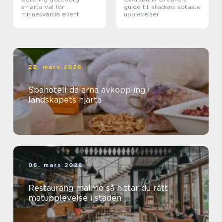
smarta val för
guide till stadens sötaste
minnesvärda event
upplevelser
22. mars 2026
Spahotell dalarna avkoppling i
landskapets hjärta
06. mars 2026
Restaurang malmö så hittar du rätt
matupplevelse i staden