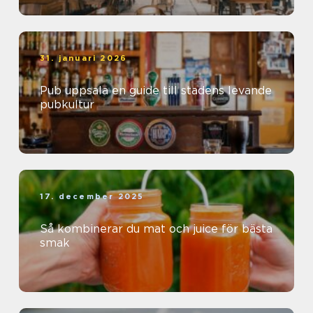
31. januari 2026
Pub uppsala en guide till stadens levande
pubkultur
17. december 2025
Så kombinerar du mat och juice för bästa
smak