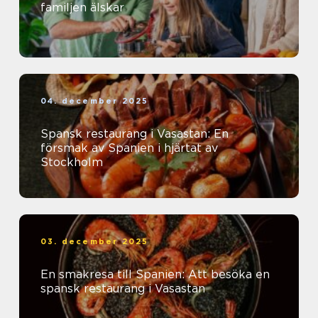
familjen älskar
04. december 2025
Spansk restaurang i Vasastan: En
försmak av Spanien i hjärtat av
Stockholm
03. december 2025
En smakresa till Spanien: Att besöka en
spansk restaurang i Vasastan