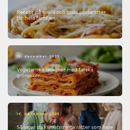
Recept på enkla och goda pastarätter
för hela familjen
15. december 2025
Vegetariska lasagner med färska
grönsaker
14. december 2025
Så lagar du klimatsmarta rätter som hela