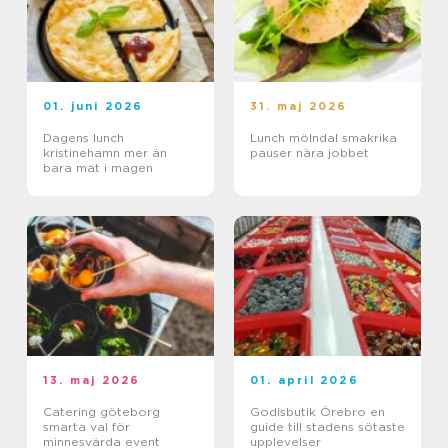
01. juni 2026
31. maj 2026
Dagens lunch
Lunch mölndal smakrika
kristinehamn mer än
pauser nära jobbet
bara mat i magen
13. maj 2026
01. april 2026
Catering göteborg
Godisbutik Örebro en
smarta val för
guide till stadens sötaste
minnesvärda event
upplevelser