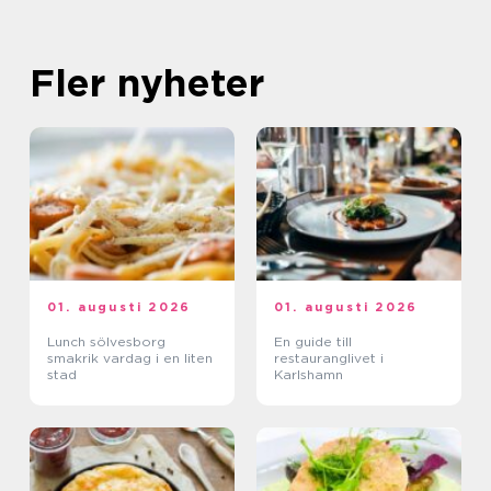
Fler nyheter
01. augusti 2026
01. augusti 2026
Lunch sölvesborg
En guide till
smakrik vardag i en liten
restauranglivet i
stad
Karlshamn