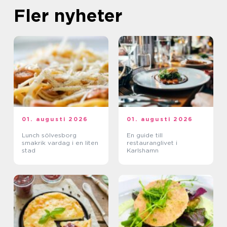
Fler nyheter
01. augusti 2026
01. augusti 2026
Lunch sölvesborg
En guide till
smakrik vardag i en liten
restauranglivet i
stad
Karlshamn