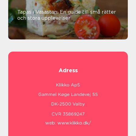
Tapas i Vasastan: En guide till små rätter
och stora upplevelser
Adress
web:
www.klikko.dk/