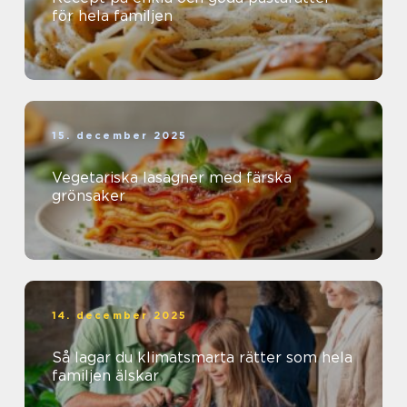
för hela familjen
15. december 2025
Vegetariska lasagner med färska
grönsaker
14. december 2025
Så lagar du klimatsmarta rätter som hela
familjen älskar