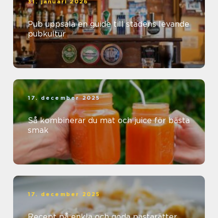
31. januari 2026
Pub uppsala en guide till stadens levande
pubkultur
17. december 2025
Så kombinerar du mat och juice för bästa
smak
17. december 2025
Recept på enkla och goda pastarätter