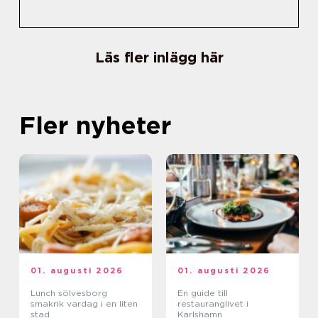
Läs fler inlägg här
Fler nyheter
01. augusti 2026
01. augusti 2026
Lunch sölvesborg
En guide till
smakrik vardag i en liten
restauranglivet i
stad
Karlshamn