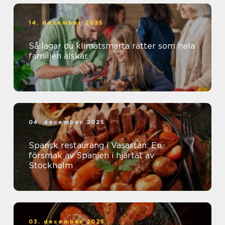
14. december 2025
Så lagar du klimatsmarta rätter som hela
familjen älskar
04. december 2025
Spansk restaurang i Vasastan: En
försmak av Spanien i hjärtat av
Stockholm
03. december 2025