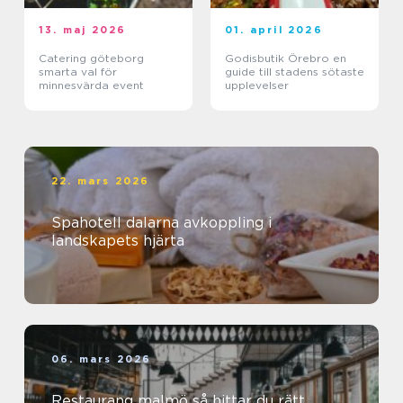
13. maj 2026
01. april 2026
Catering göteborg
Godisbutik Örebro en
smarta val för
guide till stadens sötaste
minnesvärda event
upplevelser
22. mars 2026
Spahotell dalarna avkoppling i
landskapets hjärta
06. mars 2026
Restaurang malmö så hittar du rätt