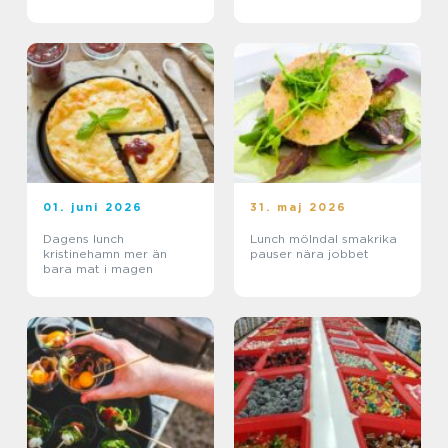
01. juni 2026
31. maj 2026
Dagens lunch
Lunch mölndal smakrika
kristinehamn mer än
pauser nära jobbet
bara mat i magen