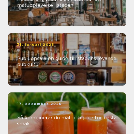
matupplevelse i staden
31. januari 2026
Pub uppsala en guide till stadens levande
pubkultur
17. december 2025
Så kombinerar du mat och juice för bästa
smak