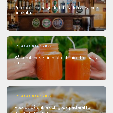
Pub uppsala en guide till stadens levande
pubkultur
17. december 2025
Så kombinerar du mat och juice för bästa
smak
17. december 2025
Recept på enkla och goda pastarätter
för hela familjen