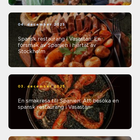
04. december 2025
Spansk restaurang i Vasastan: En
försmak av Spanien i hjärtat av
Stockholm
03. december 2025
En smakresa till Spanien: Att besöka en
spansk restaurang i Vasastan