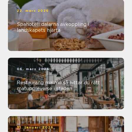
22. mars 2026
Spahotell dalarna avkoppling i
landskapets hjärta
06. mars 2026
Restaurang malmö så hittar du rätt
matupplevelse i staden
31. januari 2026