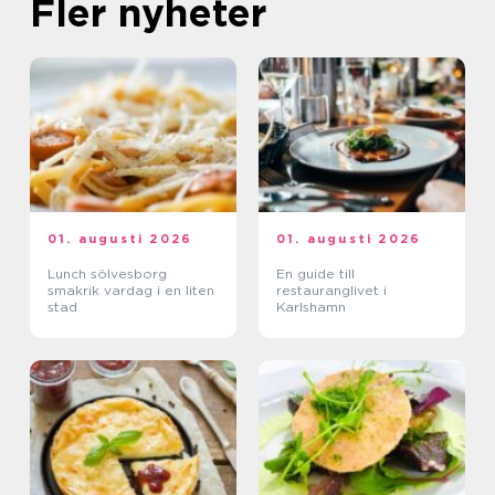
Fler nyheter
01. augusti 2026
01. augusti 2026
Lunch sölvesborg
En guide till
smakrik vardag i en liten
restauranglivet i
stad
Karlshamn