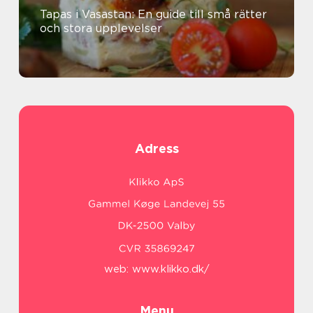
Tapas i Vasastan: En guide till små rätter
och stora upplevelser
Adress
web:
www.klikko.dk/
Menu