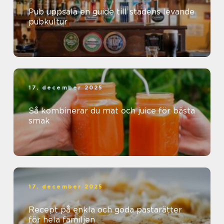
Pub uppsala en guide till stadens levande
pubkultur
17. december 2025
Så kombinerar du mat och juice för bästa
smak
17. december 2025
Recept på enkla och goda pastarätter
för hela familjen