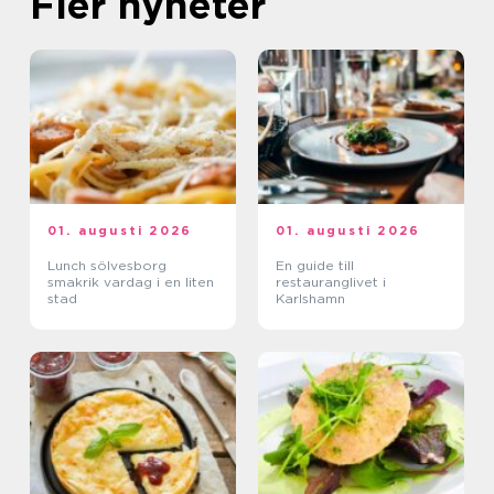
Fler nyheter
01. augusti 2026
01. augusti 2026
Lunch sölvesborg
En guide till
smakrik vardag i en liten
restauranglivet i
stad
Karlshamn