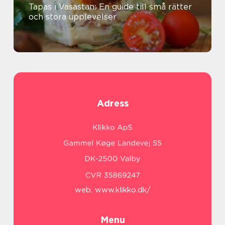
Tapas i Vasastan: En guide till små rätter
och stora upplevelser
Adress
web:
www.klikko.dk/
Menu