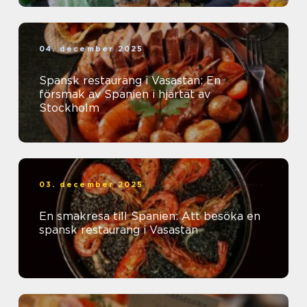
04. december 2025
Spansk restaurang i Vasastan: En
försmak av Spanien i hjärtat av
Stockholm
03. december 2025
En smakresa till Spanien: Att besöka en
spansk restaurang i Vasastan