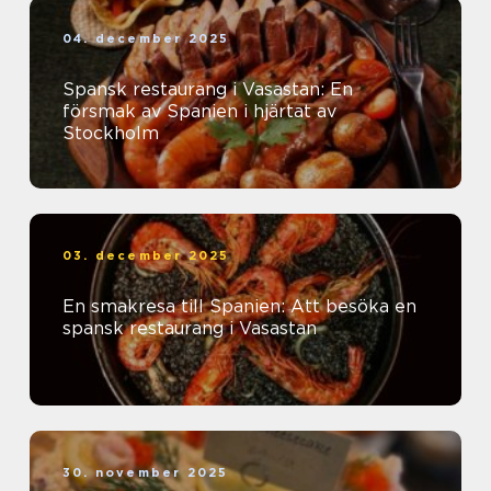
04. december 2025
Spansk restaurang i Vasastan: En
försmak av Spanien i hjärtat av
Stockholm
03. december 2025
En smakresa till Spanien: Att besöka en
spansk restaurang i Vasastan
30. november 2025