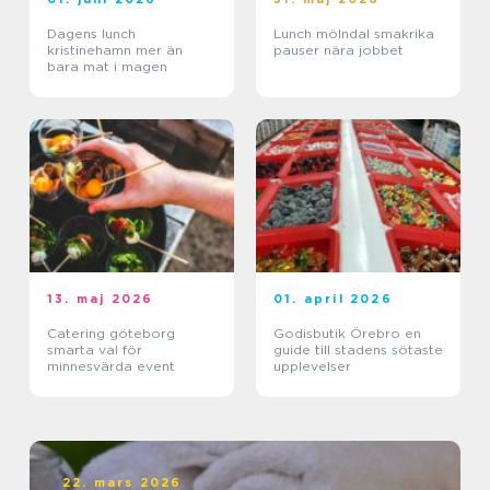
Dagens lunch
Lunch mölndal smakrika
kristinehamn mer än
pauser nära jobbet
bara mat i magen
13. maj 2026
01. april 2026
Catering göteborg
Godisbutik Örebro en
smarta val för
guide till stadens sötaste
minnesvärda event
upplevelser
22. mars 2026