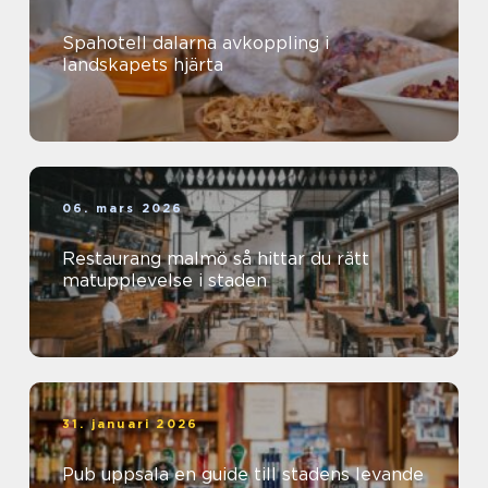
Spahotell dalarna avkoppling i
landskapets hjärta
06. mars 2026
Restaurang malmö så hittar du rätt
matupplevelse i staden
31. januari 2026
Pub uppsala en guide till stadens levande