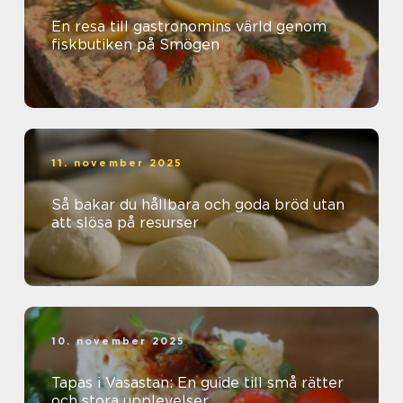
En resa till gastronomins värld genom
fiskbutiken på Smögen
11. november 2025
Så bakar du hållbara och goda bröd utan
att slösa på resurser
10. november 2025
Tapas i Vasastan: En guide till små rätter
och stora upplevelser