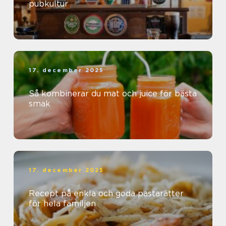
pubkultur
17. december 2025
Så kombinerar du mat och juice för bästa
smak
17. december 2025
Recept på enkla och goda pastarätter
för hela familjen