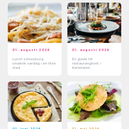
01. augusti 2026
01. augusti 2026
Lunch sölvesborg
En guide till
smakrik vardag i en liten
restauranglivet i
stad
Karlshamn
01. juni 2026
31. maj 2026