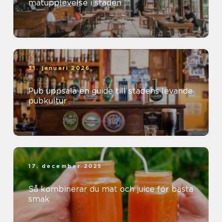
matupplevelse i staden
31. januari 2026
Pub uppsala en guide till stadens levande
pubkultur
17. december 2025
Så kombinerar du mat och juice för bästa
smak