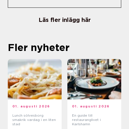
Läs fler inlägg här
Fler nyheter
01. augusti 2026
01. augusti 2026
Lunch sölvesborg
En guide till
smakrik vardag i en liten
restauranglivet i
stad
Karlshamn