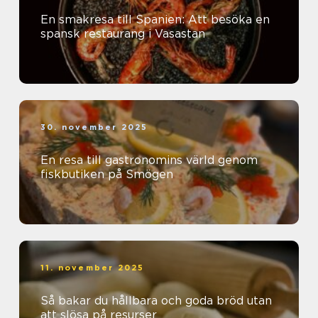
En smakresa till Spanien: Att besöka en
spansk restaurang i Vasastan
30. november 2025
En resa till gastronomins värld genom
fiskbutiken på Smögen
11. november 2025
Så bakar du hållbara och goda bröd utan
att slösa på resurser