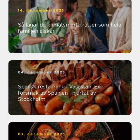
14. december 2025
Så lagar du klimatsmarta rätter som hela
familjen älskar
04. december 2025
Spansk restaurang i Vasastan: En
försmak av Spanien i hjärtat av
Stockholm
03. december 2025