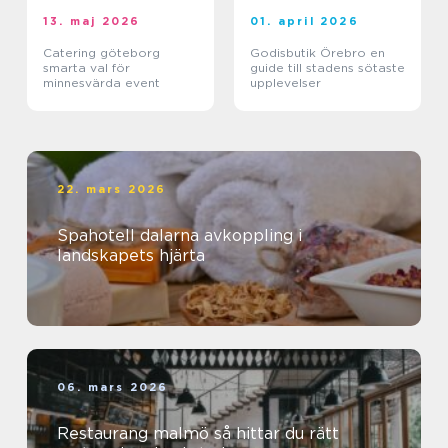
13. maj 2026
01. april 2026
Catering göteborg
Godisbutik Örebro en
smarta val för
guide till stadens sötaste
minnesvärda event
upplevelser
22. mars 2026
Spahotell dalarna avkoppling i
landskapets hjärta
06. mars 2026
Restaurang malmö så hittar du rätt