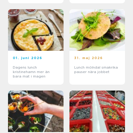
01. juni 2026
31. maj 2026
Dagens lunch
Lunch mölndal smakrika
kristinehamn mer än
pauser nära jobbet
bara mat i magen