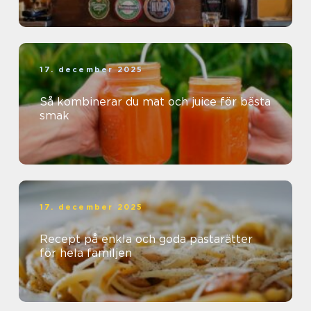
17. december 2025
Så kombinerar du mat och juice för bästa
smak
17. december 2025
Recept på enkla och goda pastarätter
för hela familjen