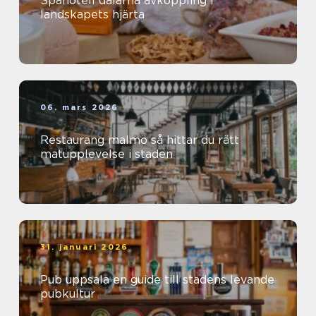
Spahotell dalarna avkoppling i
landskapets hjärta
06. mars 2026
Restaurang malmö så hittar du rätt
matupplevelse i staden
31. januari 2026
Pub uppsala en guide till stadens levande
pubkultur