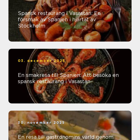
Spansk restaurang i Vasastan: En
försmak av Spanien i hjärtat av
Stockholm
03. december 2025
En smakresa till Spanien: Att besöka en
spansk restaurang i Vasastan
30. november 2025
En resa till gastronomins värld genom