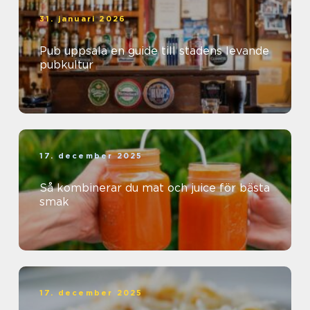
31. januari 2026
Pub uppsala en guide till stadens levande
pubkultur
17. december 2025
Så kombinerar du mat och juice för bästa
smak
17. december 2025