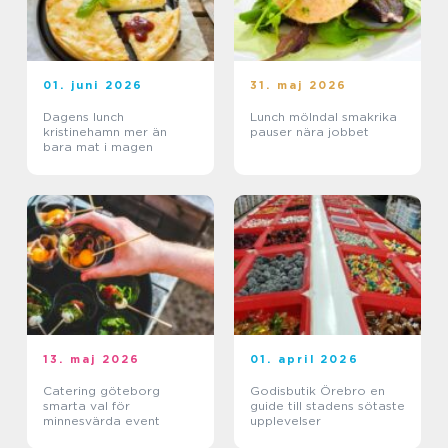
01. juni 2026
31. maj 2026
Dagens lunch
Lunch mölndal smakrika
kristinehamn mer än
pauser nära jobbet
bara mat i magen
13. maj 2026
01. april 2026
Catering göteborg
Godisbutik Örebro en
smarta val för
guide till stadens sötaste
minnesvärda event
upplevelser