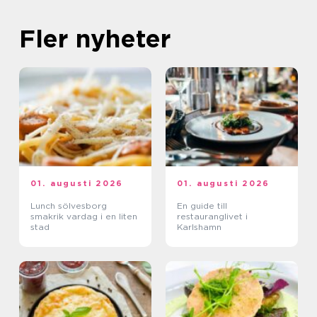
Fler nyheter
01. augusti 2026
01. augusti 2026
Lunch sölvesborg
En guide till
smakrik vardag i en liten
restauranglivet i
stad
Karlshamn