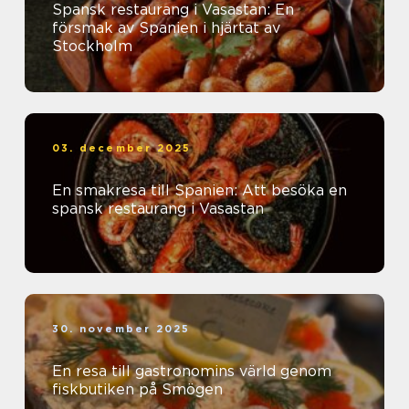
Spansk restaurang i Vasastan: En
försmak av Spanien i hjärtat av
Stockholm
03. december 2025
En smakresa till Spanien: Att besöka en
spansk restaurang i Vasastan
30. november 2025
En resa till gastronomins värld genom
fiskbutiken på Smögen