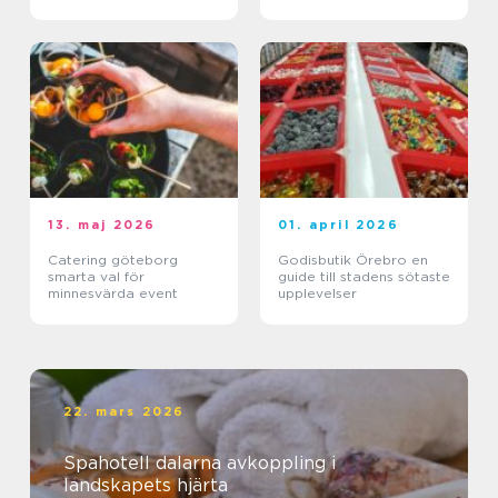
13. maj 2026
01. april 2026
Catering göteborg
Godisbutik Örebro en
smarta val för
guide till stadens sötaste
minnesvärda event
upplevelser
22. mars 2026
Spahotell dalarna avkoppling i
landskapets hjärta