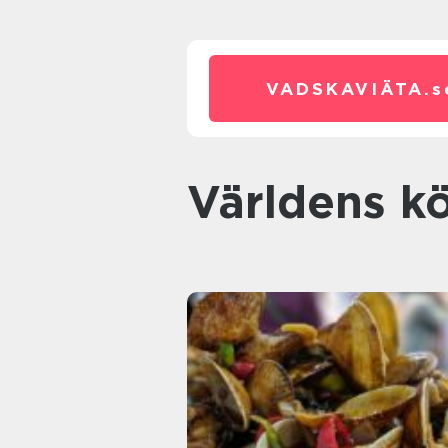
VADSKAVIÄTA.
s
Världens k