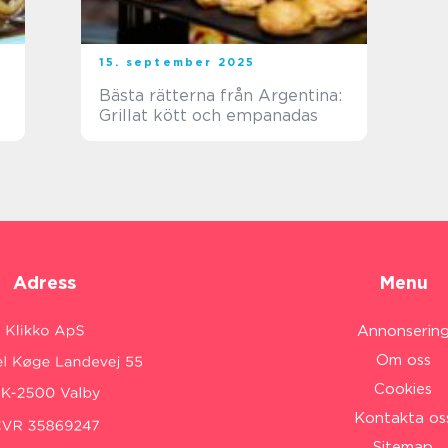
15. september 2025
Bästa rätterna från Argentina:
Grillat kött och empanadas
Adress
Menu
Annonserin
Om oss
Cookies
Kontakta os
Sitemap