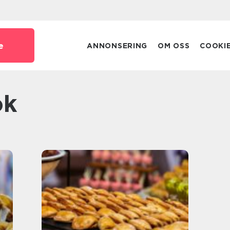
e
ANNONSERING
OM OSS
COOKI
ök