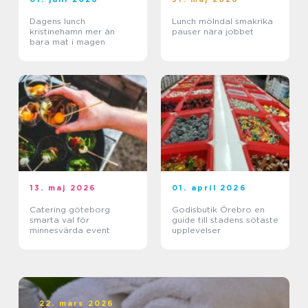
Dagens lunch
Lunch mölndal smakrika
kristinehamn mer än
pauser nära jobbet
bara mat i magen
13. maj 2026
01. april 2026
Catering göteborg
Godisbutik Örebro en
smarta val för
guide till stadens sötaste
minnesvärda event
upplevelser
22. mars 2026