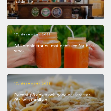
pubkultur
17. december 2025
Så kombinerar du mat och juice för bästa
smak
17. december 2025
Recept på enkla och goda pastarätter
för hela familjen