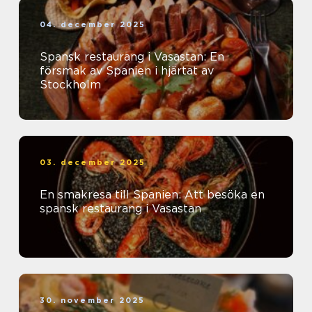
04. december 2025
Spansk restaurang i Vasastan: En
försmak av Spanien i hjärtat av
Stockholm
03. december 2025
En smakresa till Spanien: Att besöka en
spansk restaurang i Vasastan
30. november 2025