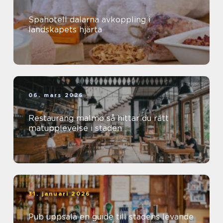
Spahotell dalarna avkoppling i
landskapets hjärta
06. mars 2026
Restaurang malmö så hittar du rätt
matupplevelse i staden
31. januari 2026
Pub uppsala en guide till stadens levande