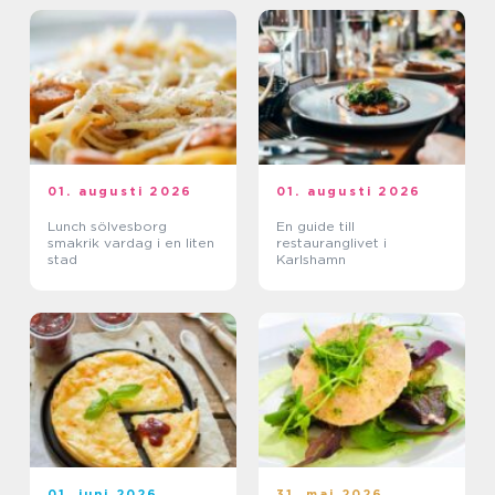
01. augusti 2026
01. augusti 2026
Lunch sölvesborg
En guide till
smakrik vardag i en liten
restauranglivet i
stad
Karlshamn
01. juni 2026
31. maj 2026