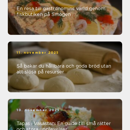
En resa till gastronomins värld genom
fiskbutiken på Smögen
11. november 2025
Så bakar du hållbara och goda bröd utan
att slösa på resurser
10. november 2025
Tapas i Vasastan: En guide till små rätter
och stora upplevelser