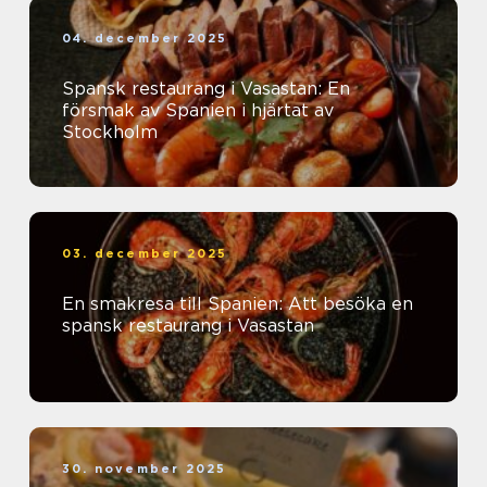
04. december 2025
Spansk restaurang i Vasastan: En
försmak av Spanien i hjärtat av
Stockholm
03. december 2025
En smakresa till Spanien: Att besöka en
spansk restaurang i Vasastan
30. november 2025