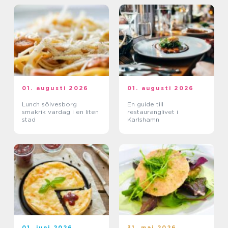
01. augusti 2026
01. augusti 2026
Lunch sölvesborg
En guide till
smakrik vardag i en liten
restauranglivet i
stad
Karlshamn
01. juni 2026
31. maj 2026