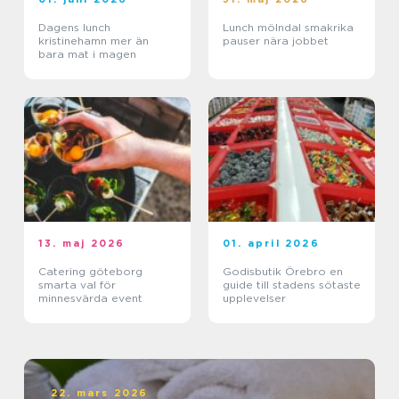
Dagens lunch
Lunch mölndal smakrika
kristinehamn mer än
pauser nära jobbet
bara mat i magen
13. maj 2026
01. april 2026
Catering göteborg
Godisbutik Örebro en
smarta val för
guide till stadens sötaste
minnesvärda event
upplevelser
22. mars 2026