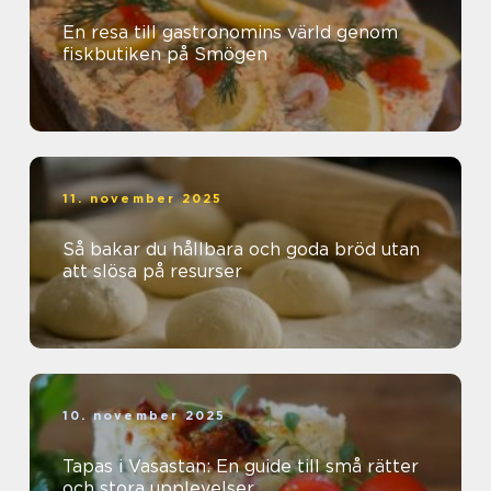
En resa till gastronomins värld genom
fiskbutiken på Smögen
11. november 2025
Så bakar du hållbara och goda bröd utan
att slösa på resurser
10. november 2025
Tapas i Vasastan: En guide till små rätter
och stora upplevelser