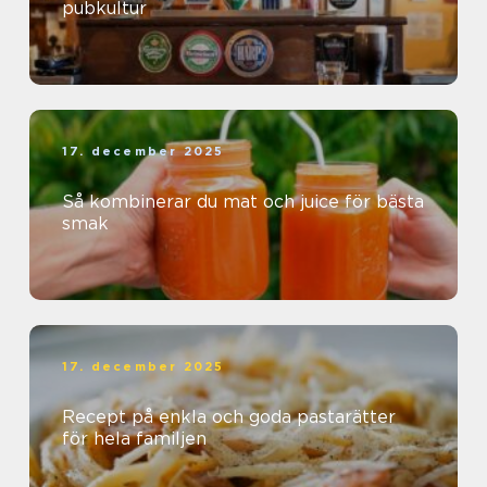
pubkultur
17. december 2025
Så kombinerar du mat och juice för bästa
smak
17. december 2025
Recept på enkla och goda pastarätter
för hela familjen