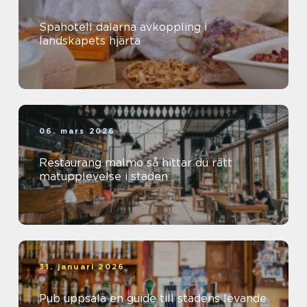
Spahotell dalarna avkoppling i
landskapets hjärta
06. mars 2026
Restaurang malmö så hittar du rätt
matupplevelse i staden
31. januari 2026
Pub uppsala en guide till stadens levande