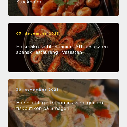
Stockholm
03. december 2025
En smakresa till Spanien: Att besöka en
spansk restaurang i Vasastan
30. november 2025
En resa till gastronomins värld genom
fiskbutiken på Smögen