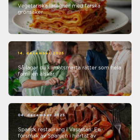
Vegetariska lasagner med färska
grönsaker
14. december 2025
Så lagar du klimatsmarta rätter som hela
familjen älskar
04. december 2025
Spansk restaurang i Vasastan: En
försmak av Spanien i hjärtat av