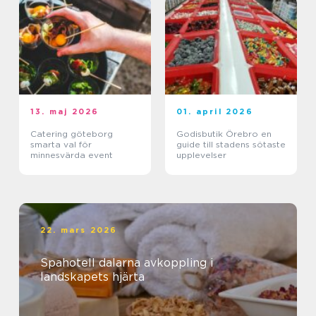
13. maj 2026
01. april 2026
Catering göteborg
Godisbutik Örebro en
smarta val för
guide till stadens sötaste
minnesvärda event
upplevelser
22. mars 2026
Spahotell dalarna avkoppling i
landskapets hjärta