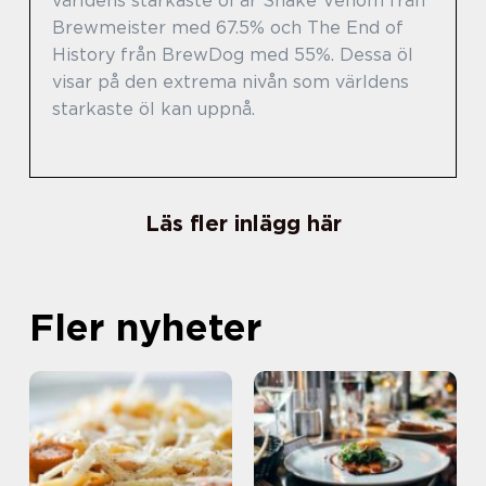
världens starkaste öl är Snake Venom från
Brewmeister med 67.5% och The End of
History från BrewDog med 55%. Dessa öl
visar på den extrema nivån som världens
starkaste öl kan uppnå.
Läs fler inlägg här
Fler nyheter