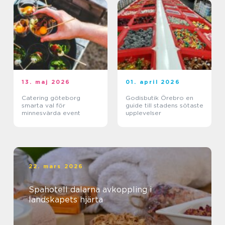
13. maj 2026
01. april 2026
Catering göteborg
Godisbutik Örebro en
smarta val för
guide till stadens sötaste
minnesvärda event
upplevelser
22. mars 2026
Spahotell dalarna avkoppling i
landskapets hjärta