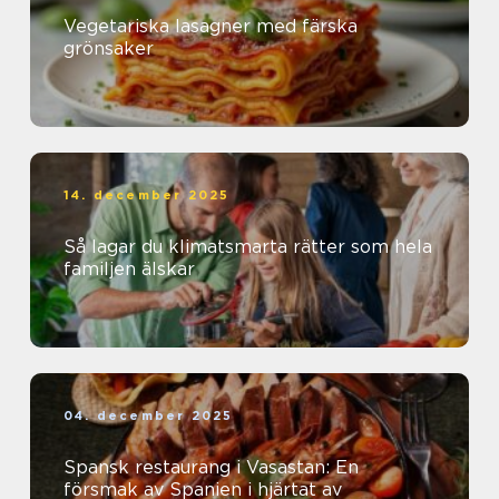
Vegetariska lasagner med färska
grönsaker
14. december 2025
Så lagar du klimatsmarta rätter som hela
familjen älskar
04. december 2025
Spansk restaurang i Vasastan: En
försmak av Spanien i hjärtat av