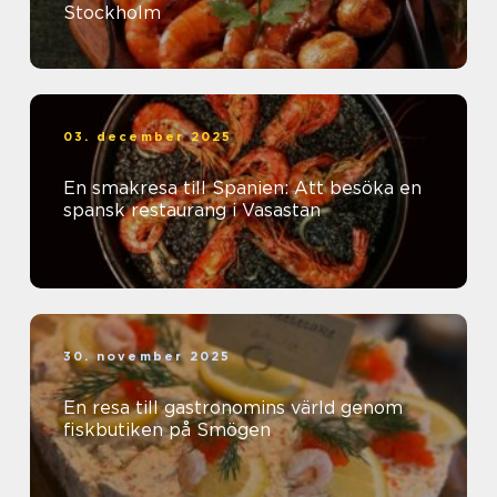
Stockholm
03. december 2025
En smakresa till Spanien: Att besöka en
spansk restaurang i Vasastan
30. november 2025
En resa till gastronomins värld genom
fiskbutiken på Smögen