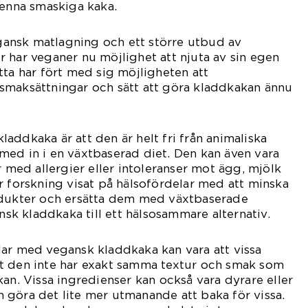
denna smaskiga kaka.
ansk matlagning och ett större utbud av
 har veganer nu möjlighet att njuta av sin egen
tta har fört med sig möjligheten att
smaksättningar och sätt att göra kladdkakan ännu
addkaka är att den är helt fri från animaliska
ed in i en växtbaserad diet. Den kan även vara
r med allergier eller intoleranser mot ägg, mjölk
r forskning visat på hälsofördelar med att minska
odukter och ersätta dem med växtbaserade
ansk kladdkaka till ett hälsosammare alternativ.
lar med vegansk kladdkaka kan vara att vissa
t den inte har exakt samma textur och smak som
kan. Vissa ingredienser kan också vara dyrare eller
kan göra det lite mer utmanande att baka för vissa.