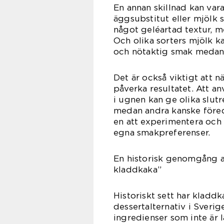
En annan skillnad kan var
äggsubstitut eller mjölk 
något geléartad textur, m
Och olika sorters mjölk k
och nötaktig smak medan 
Det är också viktigt att n
påverka resultatet. Att an
i ugnen kan ge olika slutr
medan andra kanske föredr
en att experimentera och 
egna smakpreferenser.
En historisk genomgång a
kladdkaka”
Historiskt sett har kladdk
dessertalternativ i Sverig
ingredienser som inte är 