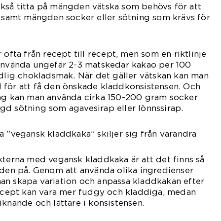
kså titta på mängden vätska som behövs för att
, samt mängden socker eller sötning som krävs för
 ofta från recept till recept, men som en riktlinje
 använda ungefär 2-3 matskedar kakao per 100
ydlig chokladsmak. När det gäller vätskan kan man
 för att få den önskade kladdkonsistensen. Och
ing kan man använda cirka 150-200 gram socker
gd sötning som agavesirap eller lönnssirap.
a ”vegansk kladdkaka” skiljer sig från varandra
kterna med vegansk kladdkaka är att det finns så
 den på. Genom att använda olika ingredienser
an skapa variation och anpassa kladdkakan efter
recept kan vara mer fudgy och kladdiga, medan
iknande och lättare i konsistensen.