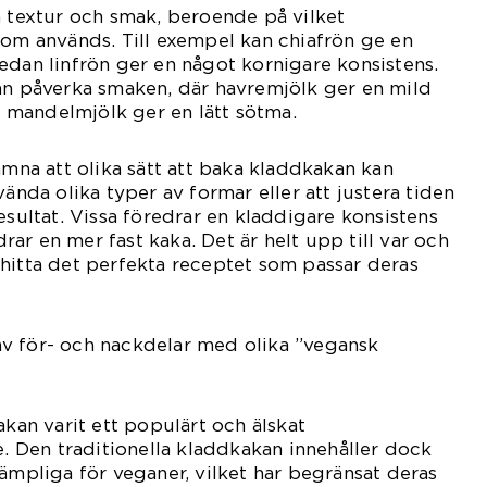
a textur och smak, beroende på vilket
som används. Till exempel kan chiafrön ge en
edan linfrön ger en något kornigare konsistens.
an påverka smaken, där havremjölk ger en mild
mandelmjölk ger en lätt sötma.
ämna att olika sätt att baka kladdkakan kan
vända olika typer av formar eller att justera tiden
esultat. Vissa föredrar en kladdigare konsistens
ar en mer fast kaka. Det är helt upp till var och
hitta det perfekta receptet som passar deras
v för- och nackdelar med olika ”vegansk
akan varit ett populärt och älskat
e. Den traditionella kladdkakan innehåller dock
lämpliga för veganer, vilket har begränsat deras