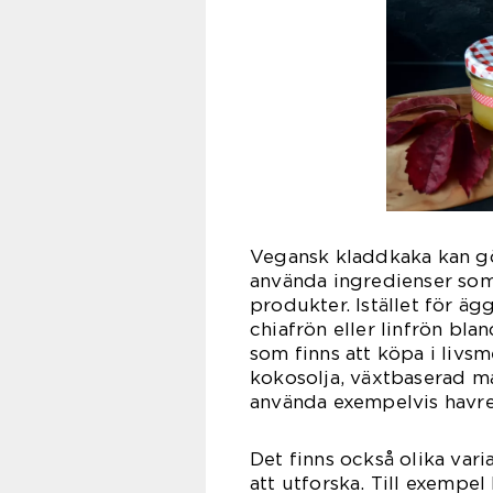
Vegansk kladdkaka kan gör
använda ingredienser som 
produkter. Istället för ä
chiafrön eller linfrön bl
som finns att köpa i livs
kokosolja, växtbaserad ma
använda exempelvis havre-
Det finns också olika var
att utforska. Till exempel 