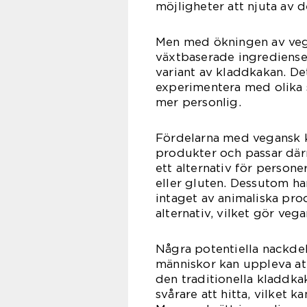
möjligheter att njuta av 
Men med ökningen av veg
växtbaserade ingredienser
variant av kladdkakan. De
experimentera med olika 
mer personlig.
Fördelarna med vegansk kl
produkter och passar därm
ett alternativ för persone
eller gluten. Dessutom ha
intaget av animaliska pr
alternativ, vilket gör veg
Några potentiella nackde
människor kan uppleva at
den traditionella kladdka
svårare att hitta, vilket 