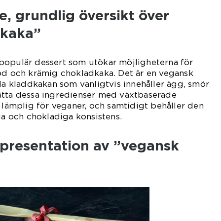
, grundlig översikt över
dkaka”
populär dessert som utökar möjligheterna för
god och krämig chokladkaka. Det är en vegansk
lla kladdkakan som vanligtvis innehåller ägg, smör
ätta dessa ingredienser med växtbaserade
n lämplig för veganer, och samtidigt behåller den
iga och chokladiga konsistens.
presentation av ”vegansk