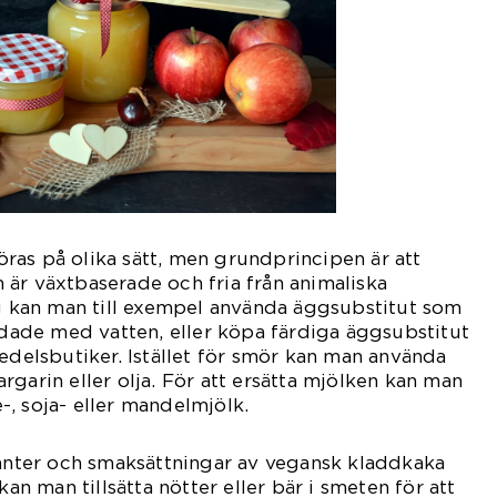
as på olika sätt, men grundprincipen är att
är växtbaserade och fria från animaliska
gg kan man till exempel använda äggsubstitut som
andade med vatten, eller köpa färdiga äggsubstitut
medelsbutiker. Istället för smör kan man använda
rgarin eller olja. För att ersätta mjölken kan man
, soja- eller mandelmjölk.
ianter och smaksättningar av vegansk kladdkaka
kan man tillsätta nötter eller bär i smeten för att