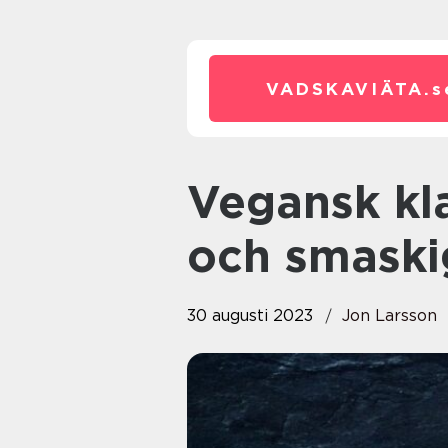
VADSKAVIÄTA.
s
Vegansk kladdkaka – en läcker
och smaskig
30 augusti 2023
Jon Larsson